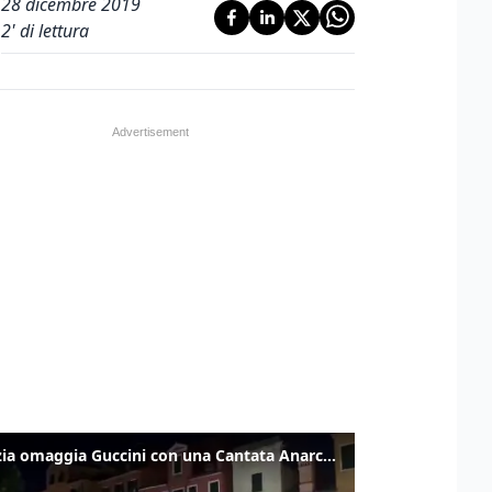
28 dicembre 2019
2
' di lettura
Venezia omaggia Guccini con una Cantata Anarchica in campo Santa Margherita