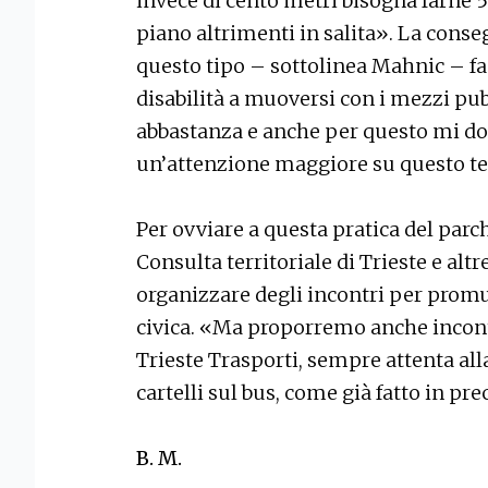
invece di cento metri bisogna farne 50
piano altrimenti in salita». La con
questo tipo – sottolinea Mahnic – fa
disabilità a muoversi con i mezzi pu
abbastanza e anche per questo mi do d
un’attenzione maggiore su questo t
Per ovviare a questa pratica del par
Consulta territoriale di Trieste e alt
organizzare degli incontri per pro
civica. «Ma proporremo anche incont
Trieste Trasporti, sempre attenta alla
cartelli sul bus, come già fatto in pr
B. M.