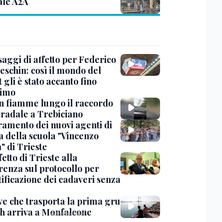
ale A2A
saggi di affetto per Federico
eschin: così il mondo del
 gli è stato accanto fino
timo
in fiamme lungo il raccordo
tradale a Trebiciano
uramento dei nuovi agenti di
a della scuola "Vincenzo
" di Trieste
fetto di Trieste alla
renza sul protocollo per
tificazione dei cadaveri senza
ve che trasporta la prima gru
th arriva a Monfalcone