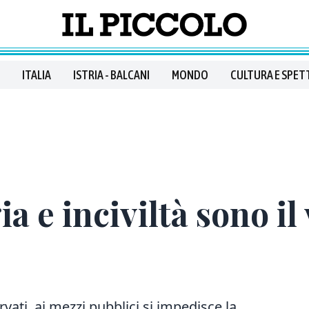
ITALIA
ISTRIA - BALCANI
MONDO
CULTURA E SPET
a e inciviltà sono il
rvati ai mezzi pubblici si impedisce la