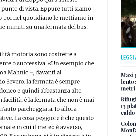
punto di vista. Eppure tutti siamo
rò poi nel quotidiano le mettiamo in
ue minuti su una fermata del bus,
lità motoria sono costrette a
LEGGI
dente o successiva. «Un esempio che
rma Mahnic –, davanti al
Maxi g
bio Severo: la fermata è sempre
lento 
metri
idoneo e quindi abbastanza alto
Rifugi
facilità, è la fermata che non è mai
13 pla
’auto parcheggiata. Io allora
caldo
tive. La cosa peggiore è che questo
Colonn
ornate in cui il meteo è avverso,
Monfa