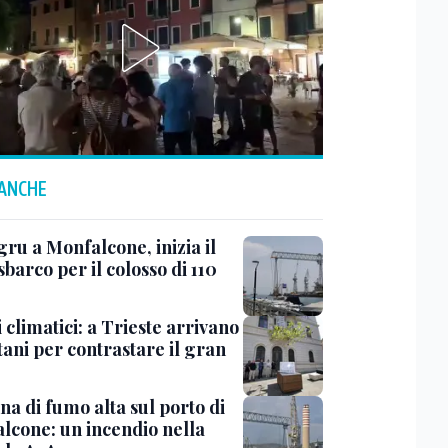
 ANCHE
ru a Monfalcone, inizia il
sbarco per il colosso di 110
 climatici: a Trieste arrivano
tani per contrastare il gran
a di fumo alta sul porto di
lcone: un incendio nella