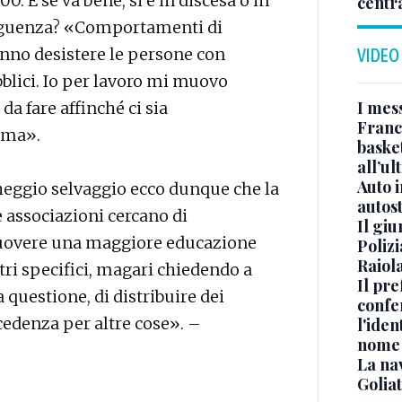
0. E se va bene, si è in discesa o in
centr
seguenza? «Comportamenti di
nno desistere le persone con
VIDEO
bblici. Io per lavoro mi muovo
I mes
a fare affinché ci sia
Franc
ema».
basket
all’ul
Auto 
cheggio selvaggio ecco dunque che la
autos
re associazioni cercano di
Il gi
muovere una maggiore educazione
Polizi
Raiola
ri specifici, magari chiedendo a
Il pre
 questione, di distribuire dei
confe
ecedenza per altre cose». –
l'iden
nome
La na
Golia