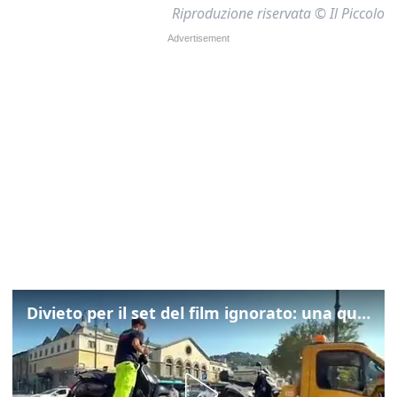
Riproduzione riservata © Il Piccolo
Divieto per il set del film ignorato: una quarantina gli scooter rimossi a Trieste