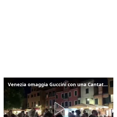
Venezia omaggia Guccini con una Cantata Anarchica in campo Santa Margherita