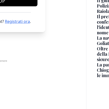
Il gi
OP
Polizi
Raiola
Il pre
t?
Registrati ora
.
confe
l'iden
nome
La na
Golia
Oltre
della
sicur
La pa
Chiog
le im