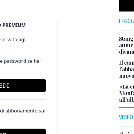
LEGGI
 PREMIUM
Stanga
servato agli
aumen
divam
e password se hai
Il ca
l’abba
nuovo
EDI
«La c
Monfal
all'al
te di abbonamento sul
VIDEO