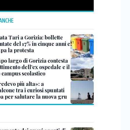
 ANCHE
ta Tari a Gorizia: bollette
tate del 17% in cinque anni e
pa la protesta
mpo largo di Gorizia contesta
ttimento dell’ex ospedale e il
 campus scolastico
redevo più alta»: a
cone tra i curiosi spuntati
ba per salutare la nuova gru