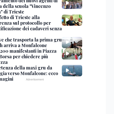
uramento dei nuovi agenti di
a della scuola "Vincenzo
" di Trieste
fetto di Trieste alla
renza sul protocollo per
tificazione dei cadaveri senza
ve che trasporta la prima gru
th arriva a Monfalcone
 200 manifestanti in Piazza
 Borsa per chiedere più
ezza
rtenza della maxi gru da
gia verso Monfalcone: ecco
magini