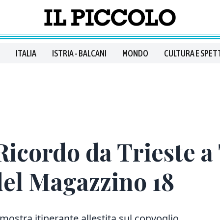
ITALIA
ISTRIA - BALCANI
MONDO
CULTURA E SPET
Ricordo da Trieste 
del Magazzino 18
 mostra itinerante allestita
sul convoglio