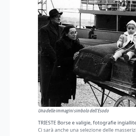
Una delle immagini simbolo dell'Esodo
TRIESTE Borse e valigie, fotografie ingiallit
Ci sarà anche una selezione delle masserizi