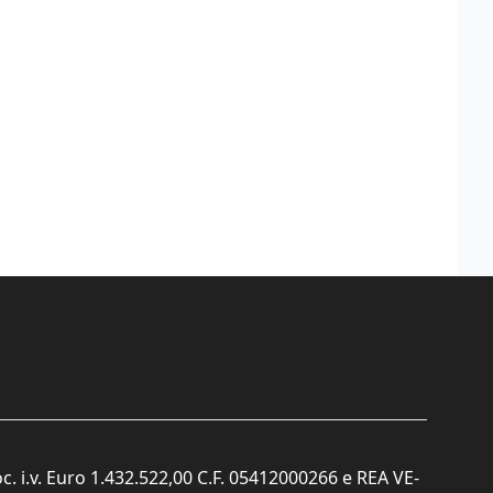
c. i.v. Euro 1.432.522,00 C.F. 05412000266 e REA VE-