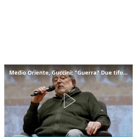
Medio Oriente, Guccini: "Guerra? Due tifoserie che si urlano contro e dimenticano vittime"