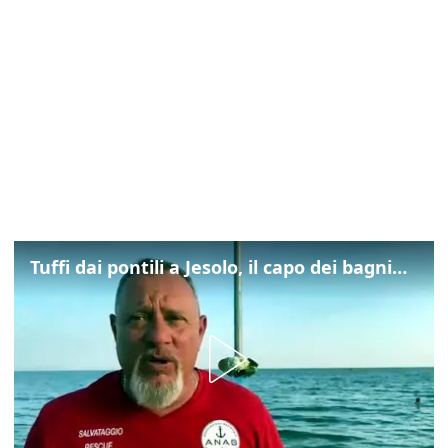
Tuffi dai pontili a Jesolo, il capo dei bagnini: "L'impegno di tutti per evitare altre tragedie"