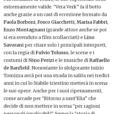
estremamente valide. “Vera Verk” fa il botto
anche grazie a un cast di eccezione formato da
Paola Borboni
,
Fosco Giacchetti
,
Marisa Fabbri
,
Enzo Montagnani
(grande attore anche se poi
si era svenduto a film scollacciati) e
Lino
Savorani
per citare solo i principali interpreti,
con la regia di
Fulvio Tolusso
, le scene e i
costumi di
Nino Perizi
e le musiche di
Raffaello
de Banfield
. Nonostante lo sfolgorante inizio
Tomizza avrà poi una strada in salita nei tredici
anni in cui lo Stabile triestino metterà in scena
le sue opere. Anche per i suoi ripensamenti,
come accade per “Ritorno a sant’Elia” che
decide di non mettere in scena “per ragioni
personali invalicabili”. Segue la “storia di