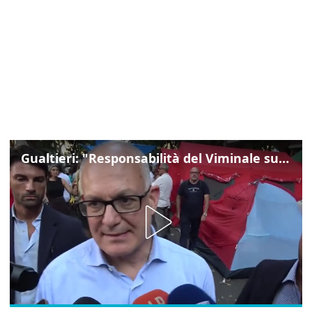
Gualtieri: "Responsabilità del Viminale su Spin Time? La posizione dei partiti è nota"