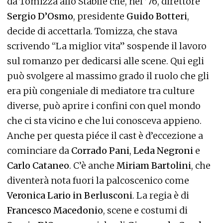
da Tomizza allo Stabile che, nel ’76, direttore
Sergio D’Osmo
, presidente
Guido Botteri
,
decide di accettarla. Tomizza, che stava
scrivendo “La miglior vita” sospende il lavoro
sul romanzo per dedicarsi alle scene. Qui egli
può svolgere al massimo grado il ruolo che gli
era più congeniale di mediatore tra culture
diverse, può aprire i confini con quel mondo
che ci sta vicino e che lui conosceva appieno.
Anche per questa piéce il cast è d’eccezione a
cominciare da
Corrado Pani
,
Leda Negroni
e
Carlo Cataneo
. C’è anche
Miriam Bartolini
, che
diventerà nota fuori la palcoscenico come
Veronica Lario in Berlusconi
. La regia è di
Francesco Macedonio
, scene e costumi di