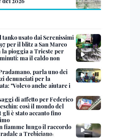
e del 2026
l tanko usato dai Serenissimi
97 per il blitz a San Marco
 la pioggia a Trieste per
minuti: ma il caldo non
Pradamano, parla uno dei
zi denunciati per la
ta: "Volevo anche aiutare i
saggi di affetto per Federico
eschin: così il mondo del
 gli è stato accanto fino
timo
in fiamme lungo il raccordo
tradale a Trebiciano