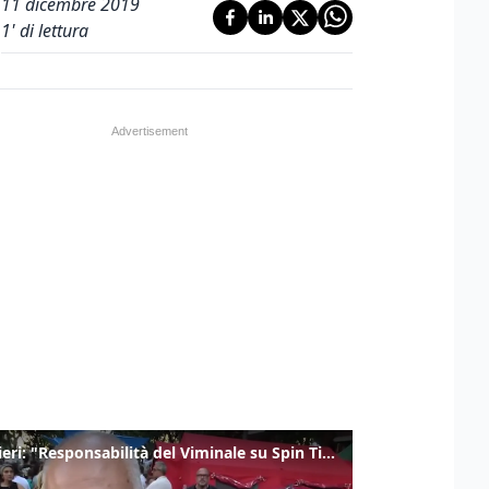
11 dicembre 2019
1
' di lettura
Gualtieri: "Responsabilità del Viminale su Spin Time? La posizione dei partiti è nota"