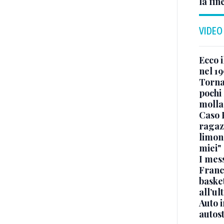
la fin
VIDEO
Ecco i
nel 19
Torna
pochi 
molla
Caso 
ragaz
limona
miei"
I mes
Franc
basket
all’ul
Auto 
autos