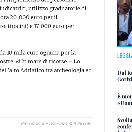
dicatrici, utilizzo graduatorie di
cora 20. 000 euro per il
, tirocini) e 17. 000 euro per
 da 10 mila euro ognuna per la
LEGGI
mostre: «Un mare di risorse – Lo
ll’alto Adriatico tra archeologia ed
Dal K
Goriz
È mor
«Uomo
Svolta
Riproduzione riservata © Il Piccolo
confer