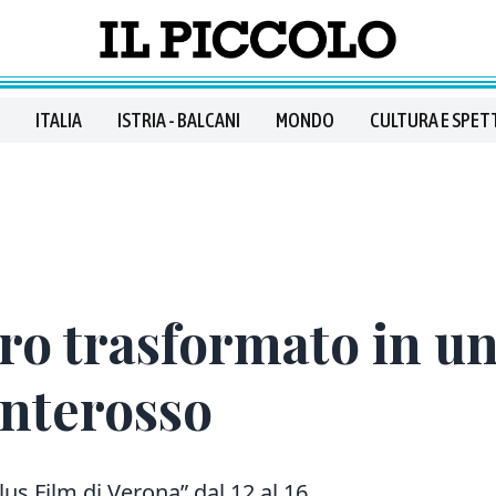
ITALIA
ISTRIA - BALCANI
MONDO
CULTURA E SPET
tro trasformato in un 
onterosso
us Film di Verona” dal 12 al 16