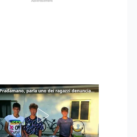
Caso Pradamano, parla uno dei ragazzi denunciati per la limonata: "Volevo anche aiutare i miei"