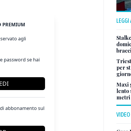
LEGGI
 PREMIUM
Stalke
servato agli
domici
bracci
e password se hai
Tries
per s
giorn
EDI
Maxi g
lento 
metri
te di abbonamento sul
VIDEO