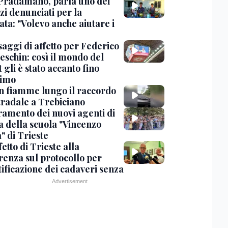
Pradamano, parla uno dei
zi denunciati per la
ta: "Volevo anche aiutare i
saggi di affetto per Federico
eschin: così il mondo del
 gli è stato accanto fino
timo
in fiamme lungo il raccordo
tradale a Trebiciano
uramento dei nuovi agenti di
a della scuola "Vincenzo
" di Trieste
fetto di Trieste alla
renza sul protocollo per
tificazione dei cadaveri senza