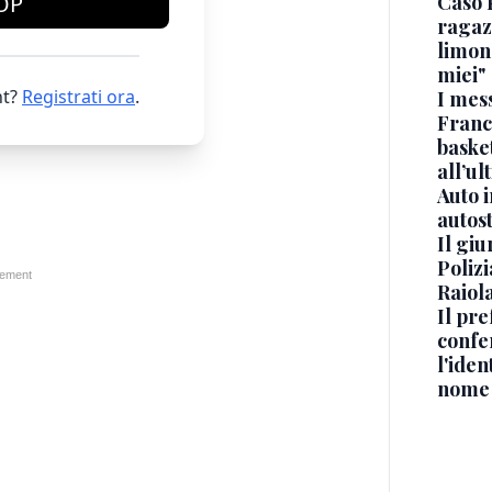
Caso 
OP
ragaz
limona
miei"
t?
Registrati ora
.
I mes
Franc
basket
all’ul
Auto 
autos
Il gi
Polizi
Raiola
Il pre
confe
l'iden
nome