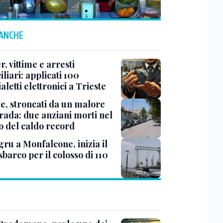
 ANCHE
r, vittime e arresti
liari: applicati 100
aletti elettronici a Trieste
te, stroncati da un malore
trada: due anziani morti nel
o del caldo record
ru a Monfalcone, inizia il
sbarco per il colosso di 110