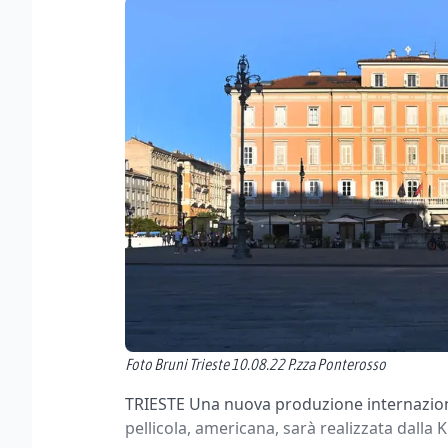
Foto Bruni Trieste 10.08.22 P.zza Ponterosso
TRIESTE Una nuova produzione internaziona
pellicola, americana, sarà realizzata dalla 