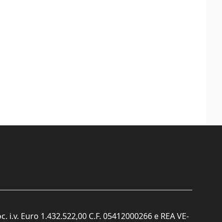
c. i.v. Euro 1.432.522,00 C.F. 05412000266 e REA VE-