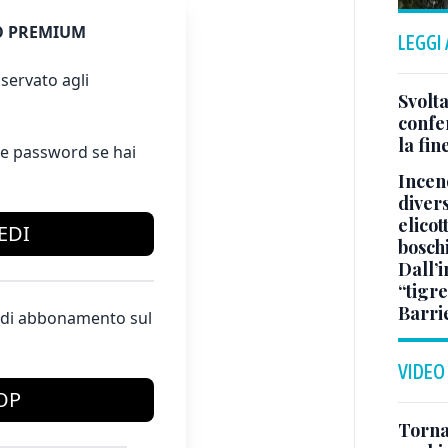
 PREMIUM
LEGGI
servato agli
Svolta
confer
la fin
e password se hai
Incend
divers
elicot
EDI
bosch
Dall’
“tigre
Barri
te di abbonamento sul
VIDEO
OP
Torna