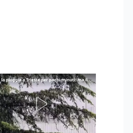
Torna la pioggia a Trieste per pochi minuti: ma il caldo non molla