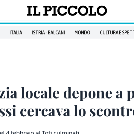
ITALIA
ISTRIA - BALCANI
MONDO
CULTURA E SPET
izia locale depone a 
ssi cercava lo scontr
del 4 febbraio al Toti
culminati