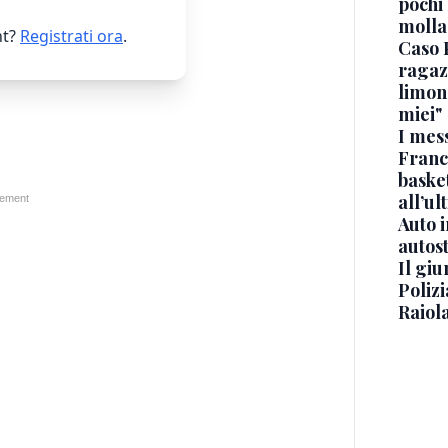
pochi 
molla
t?
Registrati ora
.
Caso 
ragaz
limona
miei"
I mes
Franc
basket
all’ul
Auto 
autos
Il gi
Polizi
Raiola