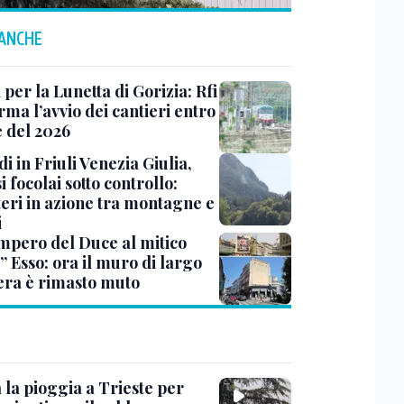
 ANCHE
 per la Lunetta di Gorizia: Rfi
ma l’avvio dei cantieri entro
e del 2026
i in Friuli Venezia Giulia,
i focolai sotto controllo:
teri in azione tra montagne e
i
impero del Duce al mitico
” Esso: ora il muro di largo
era è rimasto muto
 la pioggia a Trieste per