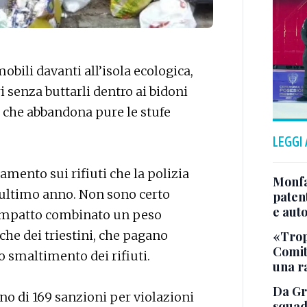
bili davanti all’isola ecologica,
ri senza buttarli dentro ai bidoni
 che abbandona pure le stufe
LEGGI
amento sui rifiuti che la polizia
Monfa
l’ultimo anno. Non sono certo
patent
e aut
o impatto combinato un peso
sche dei triestini, che pagano
«Tropp
Comit
llo smaltimento dei rifiuti.
una r
Da Gra
ano di 169 sanzioni per violazioni
squad