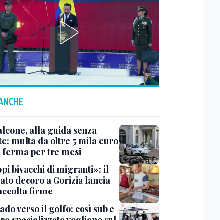
 ANCHE
lcone, alla guida senza
e: multa da oltre 5 mila euro
o ferma per tre mesi
i bivacchi di migranti»: il
ato decoro a Gorizia lancia
accolta firme
do verso il golfo: così sub e
re specializzate vegliano sul