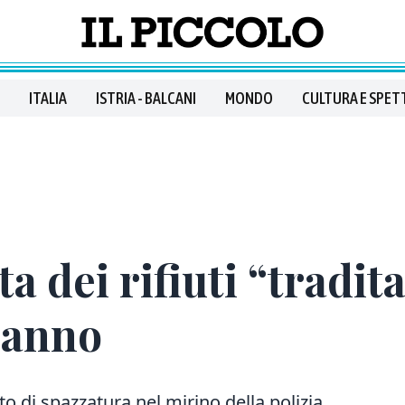
ITALIA
ISTRIA - BALCANI
MONDO
CULTURA E SPET
ta dei rifiuti “tradit
 anno
o di spazzatura nel mirino della polizia