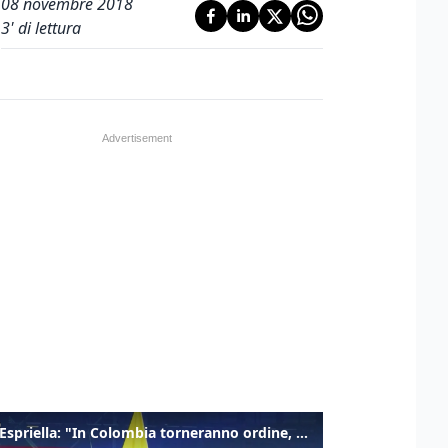
08 novembre 2018
3
' di lettura
De la Espriella: "In Colombia torneranno ordine, autorità e libertà"