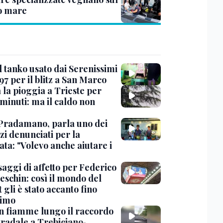
o mare
l tanko usato dai Serenissimi
97 per il blitz a San Marco
 la pioggia a Trieste per
minuti: ma il caldo non
Pradamano, parla uno dei
zi denunciati per la
ta: "Volevo anche aiutare i
saggi di affetto per Federico
eschin: così il mondo del
 gli è stato accanto fino
timo
in fiamme lungo il raccordo
tradale a Trebiciano