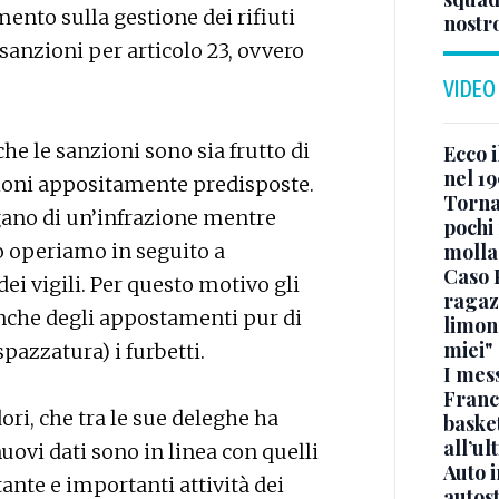
mento sulla gestione dei rifiuti
nostr
 sanzioni per articolo 23, ovvero
VIDEO
che le sanzioni sono sia frutto di
Ecco i
nel 19
zioni appositamente predisposte.
Torna
rgano di un’infrazione mentre
pochi 
o operiamo in seguito a
molla
Caso 
ei vigili. Per questo motivo gli
ragaz
anche degli appostamenti pur di
limona
miei"
spazzatura) i furbetti.
I mes
Franc
ri, che tra le sue deleghe ha
basket
all’ul
nuovi dati sono in linea con quelli
Auto 
 tante e importanti attività dei
autos