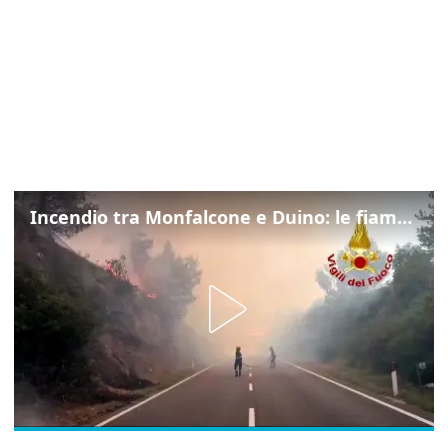
Incendio tra Monfalcone e Duino: le fiamme lambiscono la strada