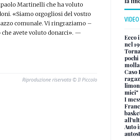
la fin
anpaolo Martinelli che ha voluto
o doni. «Siamo orgogliosi del vostro
VIDEO
alazzo comunale. Vi ringraziamo –
o che avete voluto donarci». —
Ecco i
nel 19
Torna
pochi 
molla
Caso 
ragaz
Riproduzione riservata © Il Piccolo
limona
miei"
I mes
Franc
basket
all’ul
Auto 
autos