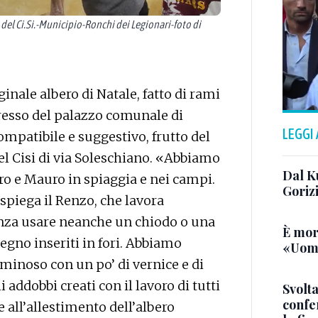
l Ci.Si.-Municipio-Ronchi dei Legionari-foto di
ginale albero di Natale, fatto di rami
gresso del palazzo comunale di
LEGGI
mpatibile e suggestivo, frutto del
del Cisi di via Soleschiano. «Abbiamo
Dal K
ro e Mauro in spiaggia e nei campi.
Goriz
piega il Renzo, che lavora
nza usare neanche un chiodo o una
È mor
legno inseriti in fori. Abbiamo
«Uomo
uminoso con un po’ di vernice e di
i addobbi creati con il lavoro di tutti
Svolta
confer
e all’allestimento dell’albero