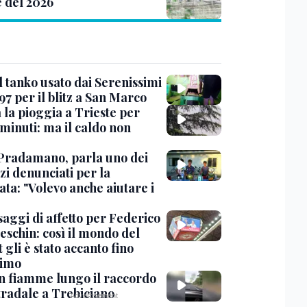
e del 2026
l tanko usato dai Serenissimi
97 per il blitz a San Marco
 la pioggia a Trieste per
minuti: ma il caldo non
Pradamano, parla uno dei
zi denunciati per la
ta: "Volevo anche aiutare i
saggi di affetto per Federico
eschin: così il mondo del
 gli è stato accanto fino
timo
in fiamme lungo il raccordo
tradale a Trebiciano