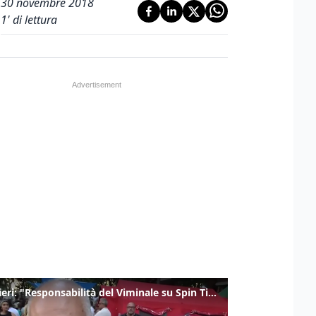
30 novembre 2018
1
' di lettura
Gualtieri: "Responsabilità del Viminale su Spin Time? La posizione dei partiti è nota"