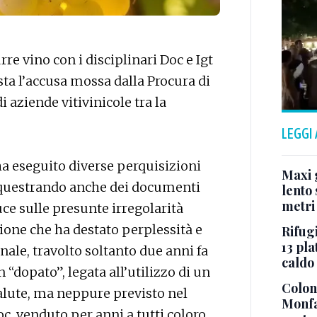
re vino con i disciplinari Doc e Igt
esta l’accusa mossa dalla Procura di
i aziende vitivinicole tra la
LEGGI
 ha eseguito diverse perquisizioni
Maxi g
sequestrando anche dei documenti
lento 
metri
 luce sulle presunte irregolarità
one che ha destato perplessità e
Rifugi
13 pla
ale, travolto soltanto due anni fa
caldo
 “dopato”, legata all’utilizzo di un
Colonn
salute, ma neppure previsto nel
Monfa
oc, venduto per anni a tutti coloro