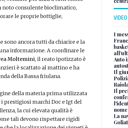
centr
n noto consulente bioclimatico,
are le proprie bottiglie,
VIDEO
I mes
Franc
e sono ancora tutti da chiarire e la
basket
cuna informazione. A coordinare le
all’ul
ea Moltemini
, il reato ipotizzato è
Auto 
autos
anzieri è scattato al mattino e ha
Il gi
da della Bassa friulana.
Polizi
Raiola
Il pre
igine della materia prima utilizzata
confe
i prestigiosi marchi Doc e Igt del
l'iden
nome
llenza, la cui elevata qualità è
La na
ome tali devono rispettare rigidi
Golia
re che la localizzazione dei vigneti è