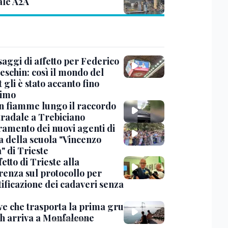
ale A2A
saggi di affetto per Federico
eschin: così il mondo del
 gli è stato accanto fino
timo
in fiamme lungo il raccordo
tradale a Trebiciano
uramento dei nuovi agenti di
a della scuola "Vincenzo
" di Trieste
fetto di Trieste alla
renza sul protocollo per
tificazione dei cadaveri senza
ve che trasporta la prima gru
th arriva a Monfalcone