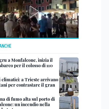
 ANCHE
ru a Monfalcone, inizia il
sbarco per il colosso di 110
 climatici: a Trieste arrivano
tani per contrastare il gran
a di fumo alta sul porto di
lcone: un incendio nella