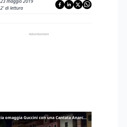
23 maggio 2019
2
' di lettura
Venezia omaggia Guccini con una Cantata Anarchica in campo Santa Margherita