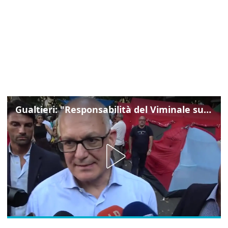
Gualtieri: "Responsabilità del Viminale su Spin Time? La posizione dei partiti è nota"