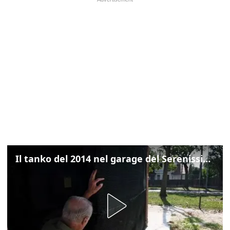
Il tanko del 2014 nel garage del Serenissimo: «Ecco come potevamo resistere per qualche giornata»