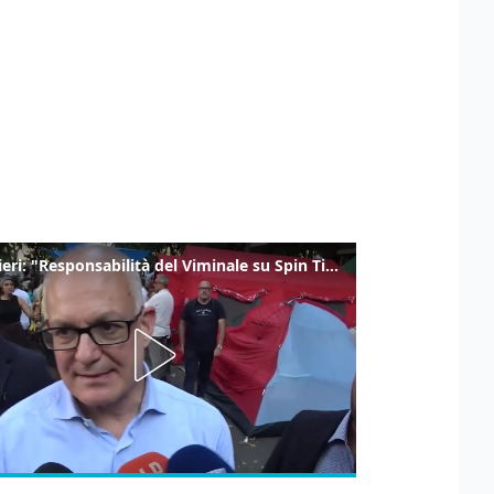
Gualtieri: "Responsabilità del Viminale su Spin Time? La posizione dei partiti è nota"