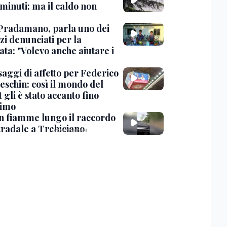
minuti: ma il caldo non
Pradamano, parla uno dei
zi denunciati per la
ta: "Volevo anche aiutare i
saggi di affetto per Federico
eschin: così il mondo del
 gli è stato accanto fino
timo
in fiamme lungo il raccordo
tradale a Trebiciano