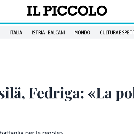
ITALIA
ISTRIA - BALCANI
MONDO
CULTURA E SPET
ilä, Fedriga: «La pol
battaglia per le regole»