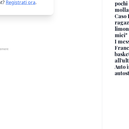
t?
Registrati ora
.
pochi 
molla
Caso 
ragaz
limona
miei"
I mes
Franc
basket
all’ul
Auto 
autos