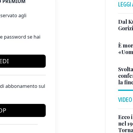
 PREMIUM
LEGGI
servato agli
Dal K
Goriz
e password se hai
È mor
«Uomo
EDI
Svolta
confer
la fin
te di abbonamento sul
VIDEO
OP
Ecco i
nel 19
Torna