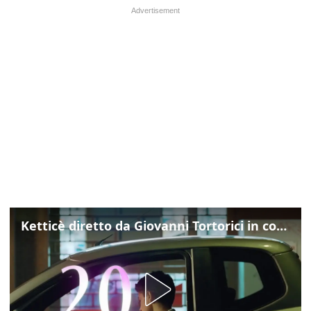
Ketticè diretto da Giovanni Tortorici in concorso al Locarno Film Festival