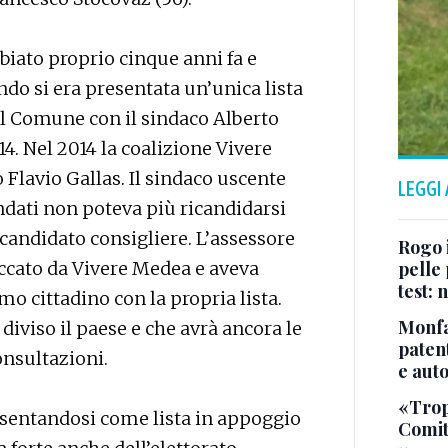
biato proprio cinque anni fa e
do si era presentata un’unica lista
il Comune con il sindaco Alberto
4. Nel 2014 la coalizione Vivere
Flavio Gallas. Il sindaco uscente
LEGGI
ati non poteva più ricandidarsi
candidato consigliere. L’assessore
Rogo i
accato da Vivere Medea e aveva
pelle 
test:
imo cittadino con la propria lista.
Monfa
diviso il paese e che avrà ancora le
patent
onsultazioni.
e aut
«Tropp
resentandosi come lista in appoggio
Comit