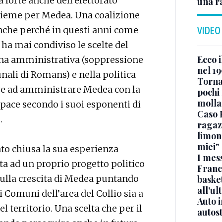
a forte anche dell’elettorato
una r
nsieme per Medea. Una coalizione
anche perché in questi anni come
VIDEO
ha mai condiviso le scelte del
Ecco i
na amministrativa (soppressione
nel 19
nali di Romans) e nella politica
Torna
ere ad amministrare Medea con la
pochi 
molla
capace secondo i suoi esponenti di
Caso 
.
ragaz
limona
miei"
to chiusa la sua esperienza
I mes
ita ad un proprio progetto politico
Franc
 sulla crescita di Medea puntando
basket
all’ul
 Comuni dell’area del Collio sia a
Auto 
l territorio. Una scelta che per il
autos