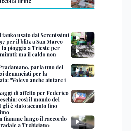
accolta firme
l tanko usato dai Serenissimi
97 per il blitz a San Marco
 la pioggia a Trieste per
minuti: ma il caldo non
Pradamano, parla uno dei
zi denunciati per la
ta: "Volevo anche aiutare i
saggi di affetto per Federico
eschin: così il mondo del
 gli è stato accanto fino
timo
in fiamme lungo il raccordo
tradale a Trebiciano