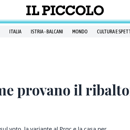
ITALIA
ISTRIA - BALCANI
MONDO
CULTURA E SPET
me provano il ribalt
ul voto la variante al Prgc e la casa per