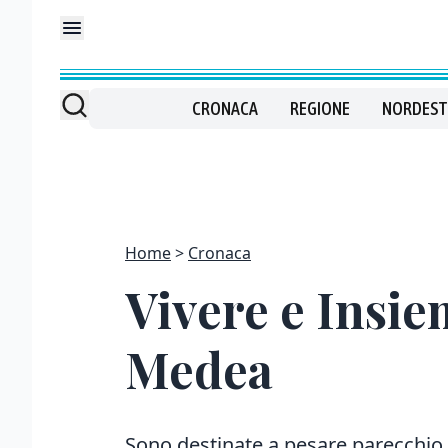
CRONACA
REGIONE
NORDEST
Home
Cronaca
Vivere e Insie
Medea
Sono destinate a pesare parecchio s