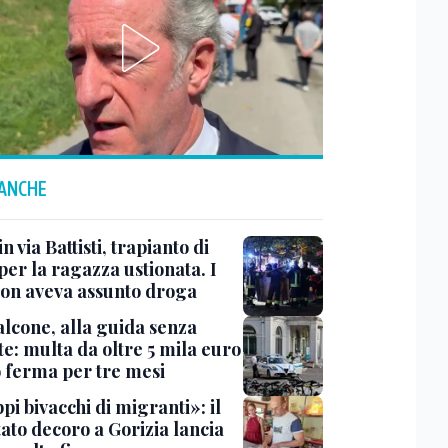
 ANCHE
n via Battisti, trapianto di
per la ragazza ustionata. I
 non aveva assunto droga
lcone, alla guida senza
e: multa da oltre 5 mila euro
o ferma per tre mesi
i bivacchi di migranti»: il
ato decoro a Gorizia lancia