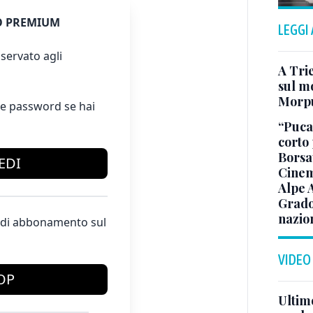
 PREMIUM
LEGGI
servato agli
A Trie
sul mo
Morp
e password se hai
“Puca”
corto 
Borsat
EDI
Cinem
Alpe 
Grado
nazion
te di abbonamento sul
VIDEO
OP
Ultimo