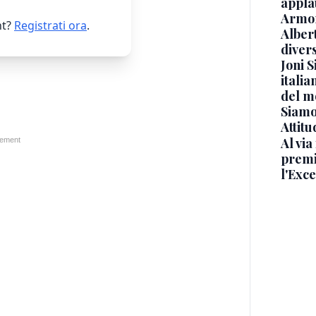
appla
Armon
t?
Registrati ora
.
Albert
diver
Joni S
italia
del m
Siamo 
Attitu
Al via
premi
l'Exc