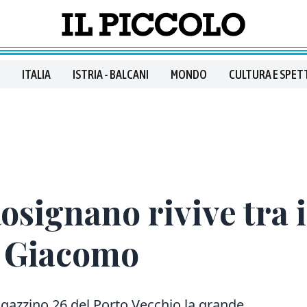
ITALIA
ISTRIA - BALCANI
MONDO
CULTURA E SPET
osignano rivive tra i 
n Giacomo
gazzino 26 del Porto Vecchio
la grande