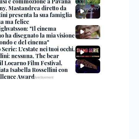
usi e commozione a Pavana
y, Mastandrea diretto da
ini presenta la sua famiglia
sa ma felice
ighvatsson: "Il cinema
no ha disegnato la mia visione
ondo e del cinema"
Serie: L'estate nei tuoi occhi,
dini: nessuna, The bear
 il Locarno Film Festival,
ata Isabella Rossellini con
ellence Award