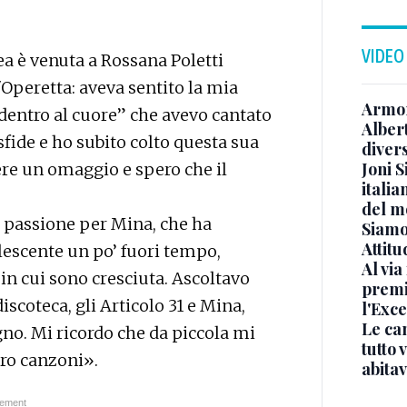
VIDEO
ea è venuta a Rossana Poletti
'Operetta: aveva sentito la mia
Armon
 dentro al cuore” che avevo cantato
Albert
 sfide e ho subito colto questa sua
diver
Joni S
re un omaggio e spero che il
italia
del m
passione per Mina, che ha
Siamo 
Attitu
lescente un po’ fuori tempo,
Al via
n cui sono cresciuta. Ascoltavo
premi
coteca, gli Articolo 31 e Mina,
l'Exc
Le ca
. Mi ricordo che da piccola mi
tutto
oro canzoni».
abita