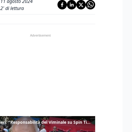
11 agosto 2024
2
' di lettura
Gualtieri: "Responsabilità del Viminale su Spin Time? La posizione dei partiti è nota"