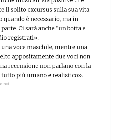
tiche musicali, sia positive che
e il solito excursus sulla sua vita
ico quando è necessario, ma in
 parte. Ci sarà anche “un botta e
io registrati».
rà una voce maschile, mentre una
celto appositamente due voci non
 una recensione non parlano con la
 tutto più umano e realistico».