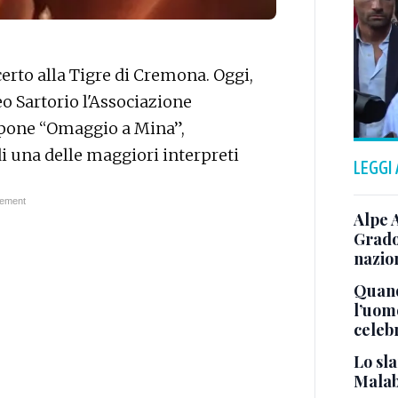
erto alla Tigre di Cremona. Oggi,
eo Sartorio l'Associazione
opone “Omaggio a Mina”,
i una delle maggiori interpreti
LEGGI
Alpe 
Grado
nazion
Quand
l’uom
celeb
Lo sla
Malab