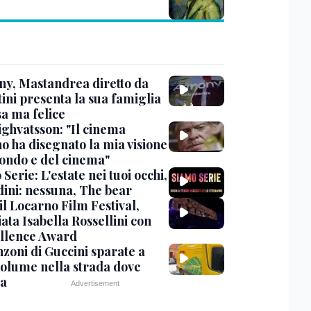
y, Mastandrea diretto da
ini presenta la sua famiglia
sa ma felice
ighvatsson: "Il cinema
no ha disegnato la mia visione
ondo e del cinema"
Serie: L'estate nei tuoi occhi,
dini: nessuna, The bear
 il Locarno Film Festival,
ata Isabella Rossellini con
ellence Award
nzoni di Guccini sparate a
 volume nella strada dove
va