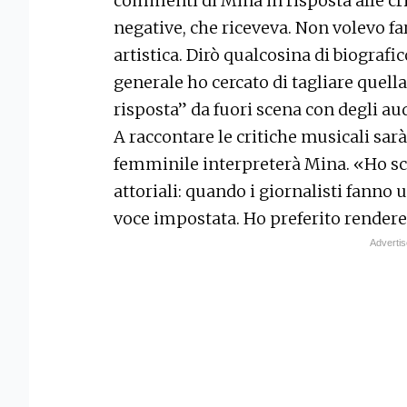
commenti di Mina in risposta alle cri
negative, che riceveva. Non volevo far
artistica. Dirò qualcosina di biograf
generale ho cercato di tagliare quella
risposta” da fuori scena con degli aud
A raccontare le critiche musicali sa
femminile interpreterà Mina. «Ho s
attoriali: quando i giornalisti fanno
voce impostata. Ho preferito rendere