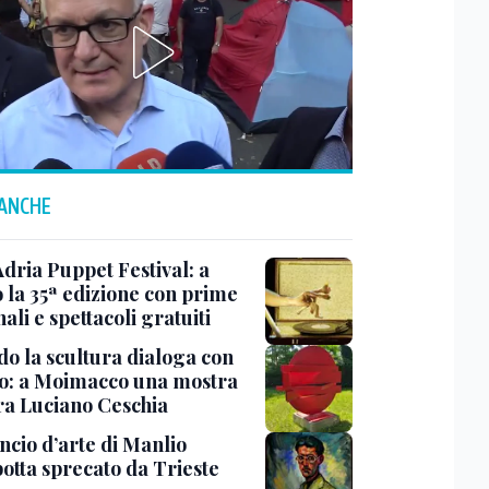
 ANCHE
Adria Puppet Festival: a
 la 35ª edizione con prime
ali e spettacoli gratuiti
o la scultura dialoga con
o: a Moimacco una mostra
ra Luciano Ceschia
ncio d’arte di Manlio
otta sprecato da Trieste