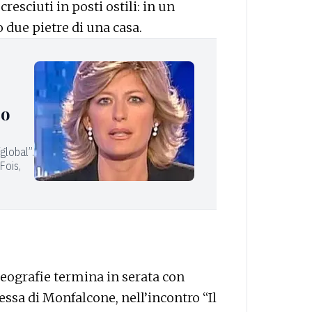
resciuti in posti ostili: in un
 due pietre di una casa.
co
“global”.
 Fois,
Geografie termina in serata con
essa di Monfalcone, nell’incontro “Il