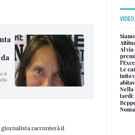
VIDEO
Siamo 
nta
Attitu
Al via
premi
 da
l'Exc
Le ca
e di
tutto
elle
abita
Nella 
tardi:
Beppe 
Noma
 giornalista racconterà il