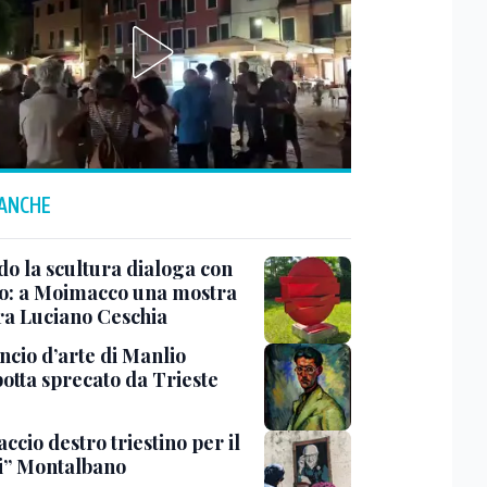
 ANCHE
o la scultura dialoga con
o: a Moimacco una mostra
ra Luciano Ceschia
ncio d’arte di Manlio
otta sprecato da Trieste
ccio destro triestino per il
i” Montalbano