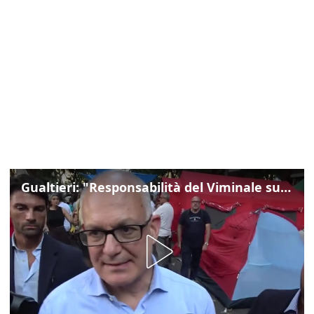
Gualtieri: "Responsabilità del Viminale su Spin Time? La posizione dei partiti è nota"