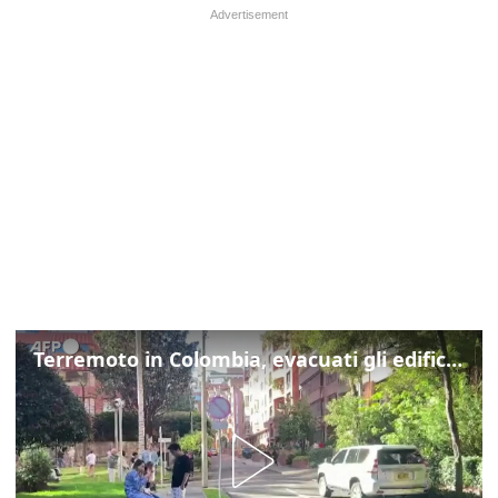
Terremoto in Colombia, evacuati gli edifici di Bogotà dopo la scossa di magnitudo 7.4