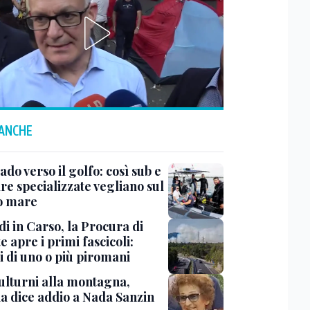
 ANCHE
do verso il golfo: così sub e
re specializzate vegliano sul
o mare
i in Carso, la Procura di
e apre i primi fascicoli:
i di uno o più piromani
ulturni alla montagna,
ia dice addio a Nada Sanzin