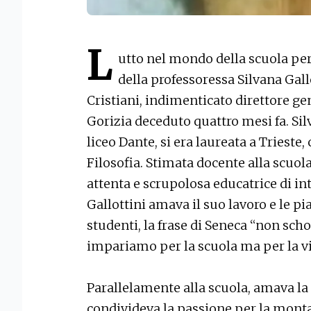
L
utto nel mondo della scuola per 
della professoressa Silvana Gallo
Cristiani, indimenticato direttore ge
Gorizia deceduto quattro mesi fa. Sil
liceo Dante, si era laureata a Trieste,
Filosofia. Stimata docente alla scuol
attenta e scrupolosa educatrice di in
Gallottini amava il suo lavoro e le pi
studenti, la frase di Seneca “non sch
impariamo per la scuola ma per la vi
Parallelamente alla scuola, amava la
condivideva la passione per la monta