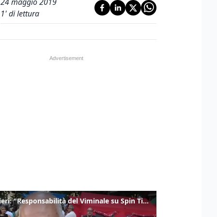
24 maggio 2019
1
' di lettura
Gualtieri: "Responsabilità del Viminale su Spin Time? La posizione dei partiti è nota"