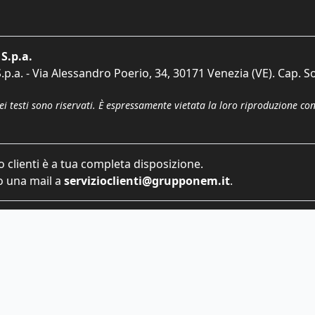
S.p.a.
p.a. - Via Alessandro Poerio, 34, 30171 Venezia (VE). Cap. So
dei testi sono riservati. È espressamente vietata la loro riproduzione co
o clienti è a tua completa disposizione.
 una mail a
servizioclienti@grupponem.it
.