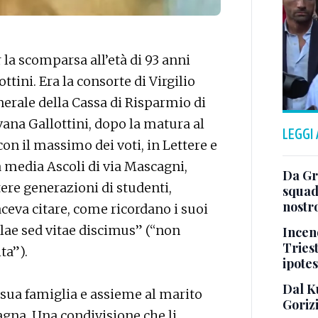
la scomparsa all’età di 93 anni
ttini. Era la consorte di Virgilio
nerale della Cassa di Risparmio di
vana Gallottini, dopo la matura al
LEGGI
 con il massimo dei voti, in Lettere e
a media Ascoli di via Mascagni,
Da Gra
tere generazioni di studenti,
squad
nostr
aceva citare, come ricordano i suoi
olae sed vitae discimus” (“non
Incend
Triest
ta”).
ipotes
Dal K
 sua famiglia e assieme al marito
Goriz
gna. Una condivisione che li