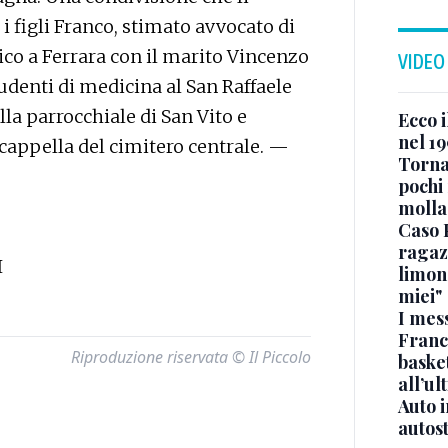
i figli Franco, stimato avvocato di
dico a Ferrara con il marito Vincenzo
VIDEO
tudenti di medicina al San Raffaele
ella parrocchiale di San Vito e
Ecco i
nel 19
cappella del cimitero centrale. —
Torna
pochi 
molla
Caso 
ragaz
I
limona
miei"
I mes
Franc
Riproduzione riservata © Il Piccolo
basket
all’ul
Auto 
autos