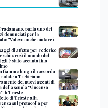
Pradamano, parla uno dei
zi denunciati per la
ta: "Volevo anche aiutare i
saggi di affetto per Federico
eschin: così il mondo del
 gli è stato accanto fino
timo
in fiamme lungo il raccordo
tradale a Trebiciano
uramento dei nuovi agenti di
a della scuola "Vincenzo
" di Trieste
fetto di Trieste alla
renza sul protocollo per