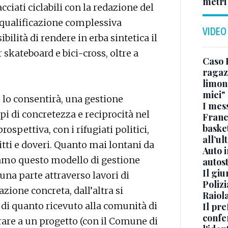
metri
cciati ciclabili con la redazione del
 riqualificazione complessiva
VIDEO
ibilità di rendere in erba sintetica il
skateboard e bici-cross, oltre a
Caso 
ragaz
limona
miei"
lo consentirà, una gestione
I mes
pi di concretezza e reciprocità nel
Franc
basket
rospettiva, con i rifugiati politici,
all’ul
itti e doveri. Quanto mai lontani da
Auto 
iamo questo modello di gestione
autos
Il gi
una parte attraverso lavori di
Polizi
azione concreta, dall’altra si
Raiola
 di quanto ricevuto alla comunità di
Il pre
confe
rare a un progetto (con il Comune di