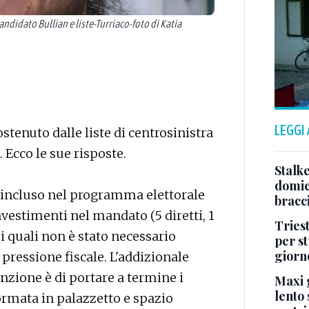
idato Bullian e liste-Turriaco-foto di Katia
LEGGI
ostenuto dalle liste di centrosinistra
Ecco le sue risposte.
Stalke
domici
 incluso nel programma elettorale
bracci
investimenti nel mandato (5 diretti, 1
Tries
i quali non è stato necessario
per s
giorn
pressione fiscale. L'addizionale
enzione è di portare a termine i
Maxi g
lento 
ormata in palazzetto e spazio