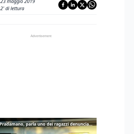
23 maggio 2019
2
' di lettura
Caso Pradamano, parla uno dei ragazzi denunciati per la limonata: "Volevo anche aiutare i miei"