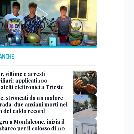
 ANCHE
r, vittime e arresti
liari: applicati 100
aletti elettronici a Trieste
te, stroncati da un malore
trada: due anziani morti nel
o del caldo record
ru a Monfalcone, inizia il
sbarco per il colosso di 110