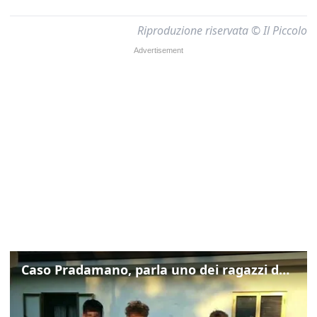
Riproduzione riservata © Il Piccolo
Caso Pradamano, parla uno dei ragazzi denunciati per la limonata: "Volevo anche aiutare i miei"