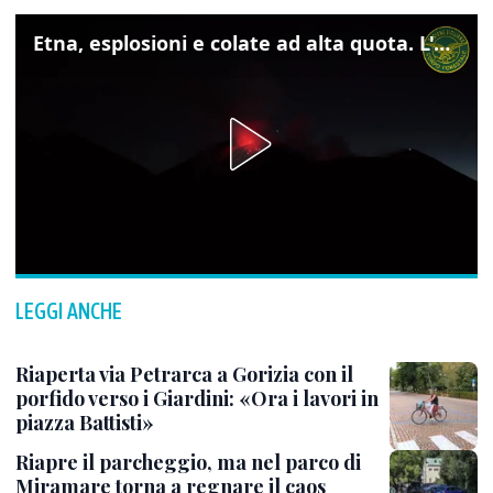
Etna, esplosioni e colate ad alta quota. L'aeroporto di Catania verso la normalità
LEGGI ANCHE
Riaperta via Petrarca a Gorizia con il
porfido verso i Giardini: «Ora i lavori in
piazza Battisti»
Riapre il parcheggio, ma nel parco di
Miramare torna a regnare il caos