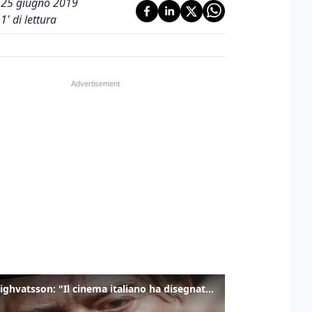
25 giugno 2019
1
' di lettura
Joni Sighvatsson: "Il cinema italiano ha disegnato la mia visione del mondo e del cinema"