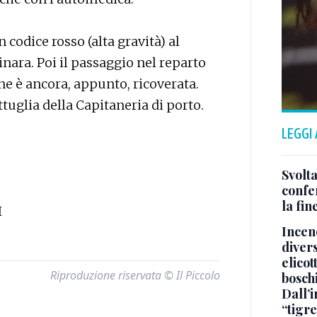
 codice rosso (alta gravità) al
inara. Poi il passaggio nel reparto
ne è ancora, appunto, ricoverata.
tuglia della Capitaneria di porto.
LEGGI
Svolta
confer
la fin
I
Incend
divers
elicot
Riproduzione riservata © Il Piccolo
bosch
Dall’
“tigre