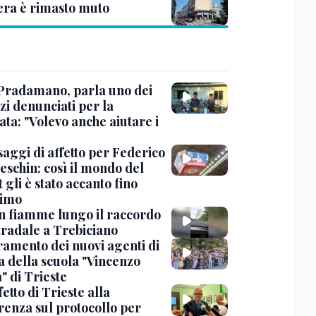
era è rimasto muto
Pradamano, parla uno dei
zi denunciati per la
ta: "Volevo anche aiutare i
saggi di affetto per Federico
eschin: così il mondo del
 gli è stato accanto fino
timo
in fiamme lungo il raccordo
tradale a Trebiciano
uramento dei nuovi agenti di
a della scuola "Vincenzo
" di Trieste
fetto di Trieste alla
renza sul protocollo per