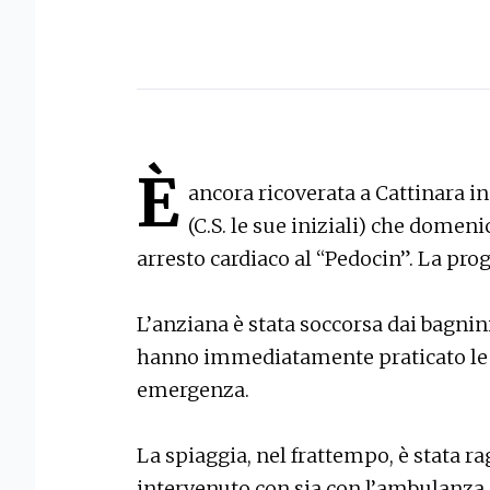
È
ancora ricoverata a Cattinara i
(C.S. le sue iniziali) che domen
arresto cardiaco al “Pedocin”. La prog
L’anziana è stata soccorsa dai bagnini
hanno immediatamente praticato le 
emergenza.
La spiaggia, nel frattempo, è stata ra
intervenuto con sia con l’ambulanza