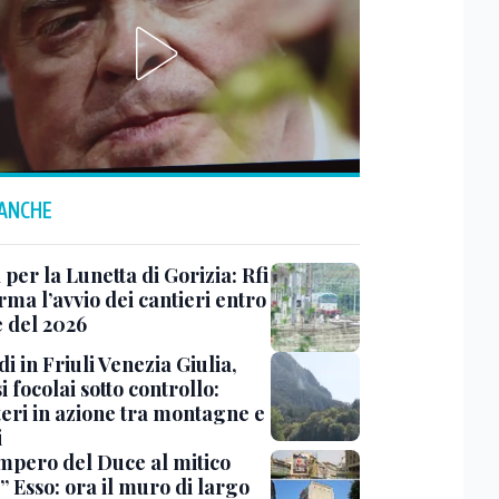
 ANCHE
 per la Lunetta di Gorizia: Rfi
ma l’avvio dei cantieri entro
e del 2026
i in Friuli Venezia Giulia,
i focolai sotto controllo:
teri in azione tra montagne e
i
impero del Duce al mitico
” Esso: ora il muro di largo