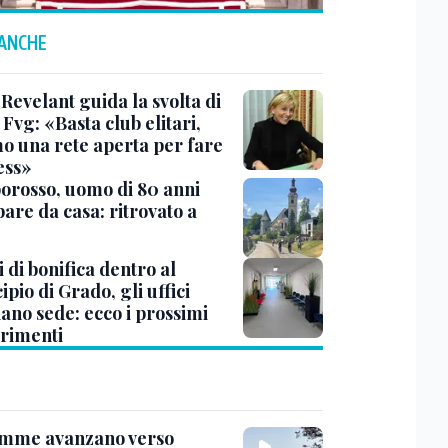
 ANCHE
Revelant guida la svolta di
Fvg: «Basta club elitari,
o una rete aperta per fare
ess»
rosso, uomo di 80 anni
are da casa: ritrovato a
 di bonifica dentro al
pio di Grado, gli uffici
ano sede: ecco i prossimi
erimenti
amme avanzano verso