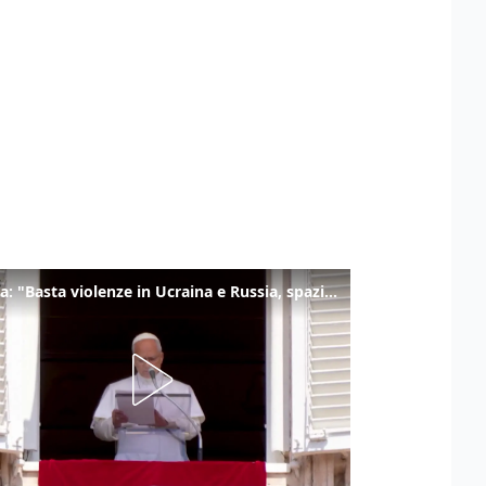
Il Papa: "Basta violenze in Ucraina e Russia, spazio a diplomazia"