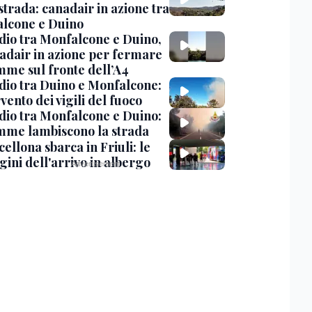
strada: canadair in azione tra
lcone e Duino
dio tra Monfalcone e Duino,
nadair in azione per fermare
amme sul fronte dell’A4
dio tra Duino e Monfalcone:
rvento dei vigili del fuoco
dio tra Monfalcone e Duino:
amme lambiscono la strada
cellona sbarca in Friuli: le
ini dell'arrivo in albergo