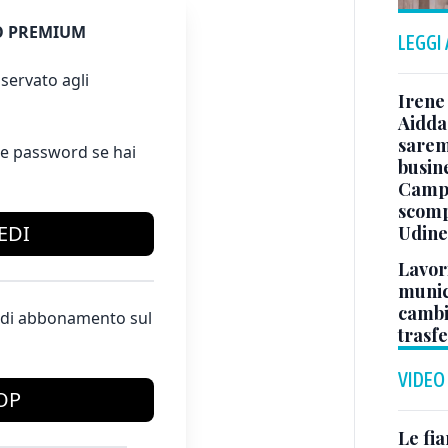
 PREMIUM
LEGGI
servato agli
Irene 
Aidda 
sarem
e password se hai
busin
Campo
scomp
EDI
Udine
Lavori
munici
cambi
te di abbonamento sul
trasf
VIDEO
OP
Le fi