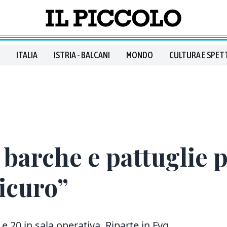
ITALIA
ISTRIA - BALCANI
MONDO
CULTURA E SPET
 barche e pattuglie 
icuro”
 e 20 in sala operativa
.
Riparte in Fvg,