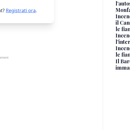
l’auto
Monfa
t?
Registrati ora
.
Incen
il Ca
le fi
Incen
l’inte
Incen
le fi
Il Bar
immag