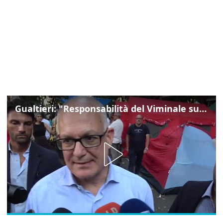
Gualtieri: "Responsabilità del Viminale su Spin Time? La posizione dei partiti è nota"