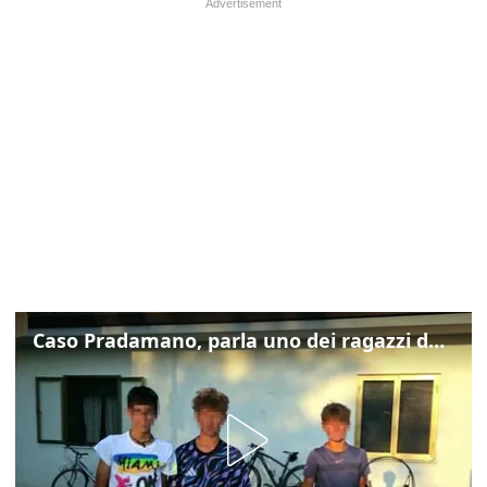
Caso Pradamano, parla uno dei ragazzi denunciati per la limonata: "Volevo anche aiutare i miei"