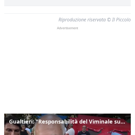
Riproduzione riservata © Il Piccolo
Gualtieri: "Responsabilità del Viminale su Spin Time? La posizione dei partiti è nota"