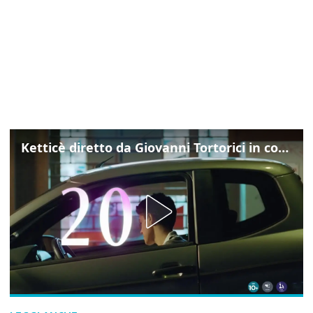
Ketticè diretto da Giovanni Tortorici in concorso al Locarno Film Festival