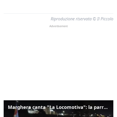
Riproduzione riservata © Il Piccolo
Marghera canta "La Locomotiva": la parrocchia della Cita ricorda Guccini