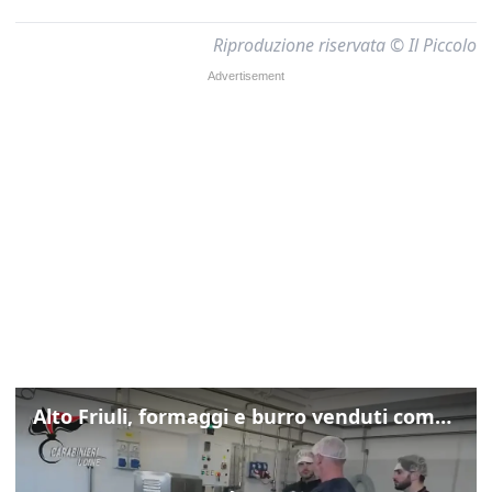
Riproduzione riservata © Il Piccolo
Alto Friuli, formaggi e burro venduti come locali: nei prodotti latte da fuori regione e dall’estero