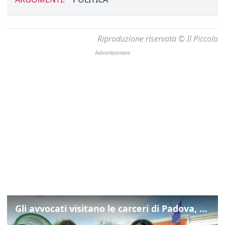
Riproduzione riservata © Il Piccolo
Gli avvocati visitano le carceri di Padova, ecco cosa hanno trovato