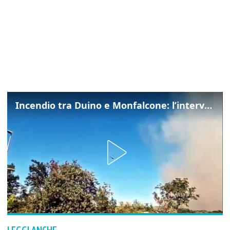
Incendio tra Duino e Monfalcone: l’intervento dei vigili del fuoco