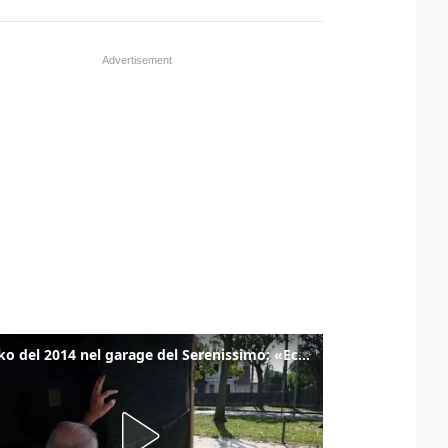
Il tanko del 2014 nel garage del Serenissimo: «Ecco come potevamo resistere per qualche giornata»