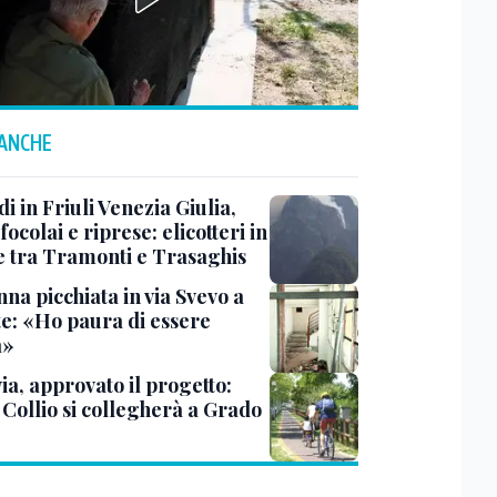
 ANCHE
i in Friuli Venezia Giulia,
focolai e riprese: elicotteri in
e tra Tramonti e Trasaghis
na picchiata in via Svevo a
te: «Ho paura di essere
a»
ia, approvato il progetto:
l Collio si collegherà a Grado