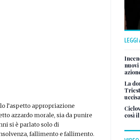
LEGGI
Incend
nuovi 
azion
La don
Tries
uccis
lo l’aspetto appropriazione
Ciclov
tto azzardo morale, sia da punire
così i
ni si è parlato solo di
nsolvenza, fallimento e fallimento.