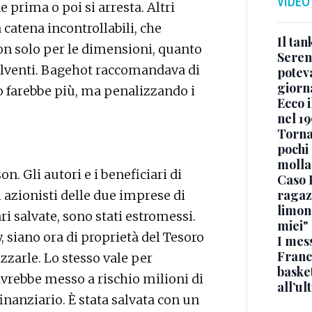
VIDEO
 prima o poi si arresta. Altri
 catena incontrollabili, che
Il ta
non solo per le dimensioni, quanto
Seren
solventi. Bagehot raccomandava di
potev
giorn
 farebbe più, ma penalizzando i
Ecco i
nel 19
Torna
pochi 
molla
. Gli autori e i beneficiari di
Caso 
ragaz
 azionisti delle due imprese di
limona
 salvate, sono stati estromessi.
miei"
, siano ora di proprietà del Tesoro
I mes
Franc
zzarle. Lo stesso vale per
basket
 avrebbe messo a rischio milioni di
all’ul
inanziario. È stata salvata con un