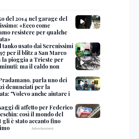
nko del 2014 nel garage del
issimo: «Ecco come
amo resistere per qualche
ata»
l tanko usato dai Serenissimi
97 per il blitz a San Marco
 la pioggia a Trieste per
minuti: ma il caldo non
Pradamano, parla uno dei
zi denunciati per la
ta: "Volevo anche aiutare i
saggi di affetto per Federico
eschin: così il mondo del
 gli è stato accanto fino
timo