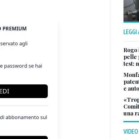
 PREMIUM
LEGGI
servato agli
Rogo i
pelle 
test:
e password se hai
Monfa
patent
e aut
EDI
«Tropp
Comit
una r
te di abbonamento sul
VIDEO