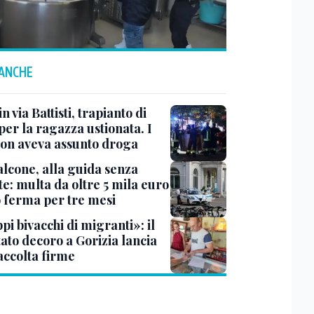
 ANCHE
n via Battisti, trapianto di
per la ragazza ustionata. I
 non aveva assunto droga
lcone, alla guida senza
e: multa da oltre 5 mila euro
o ferma per tre mesi
i bivacchi di migranti»: il
ato decoro a Gorizia lancia
accolta firme