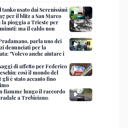
l tanko usato dai Serenissimi
97 per il blitz a San Marco
 la pioggia a Trieste per
minuti: ma il caldo non
Pradamano, parla uno dei
zi denunciati per la
ta: "Volevo anche aiutare i
saggi di affetto per Federico
eschin: così il mondo del
 gli è stato accanto fino
timo
in fiamme lungo il raccordo
tradale a Trebiciano