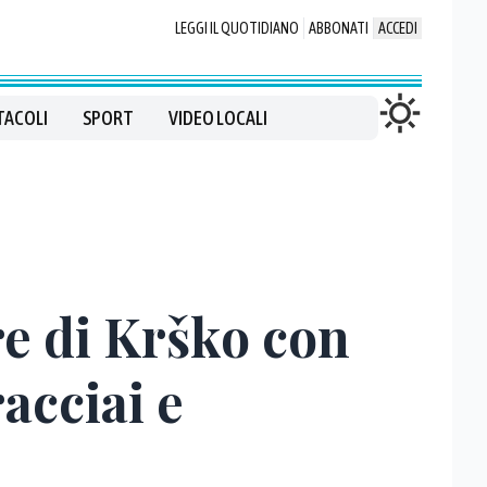
LEGGI IL QUOTIDIANO
ABBONATI
ACCEDI
TACOLI
SPORT
VIDEO LOCALI
re di Krško con
racciai e