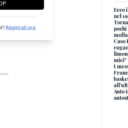
OP
Ecco i
nel 19
Torna
t?
Registrati ora
.
pochi 
molla
Caso 
ragaz
limona
miei"
I mes
Franc
basket
all’ul
Auto 
autos