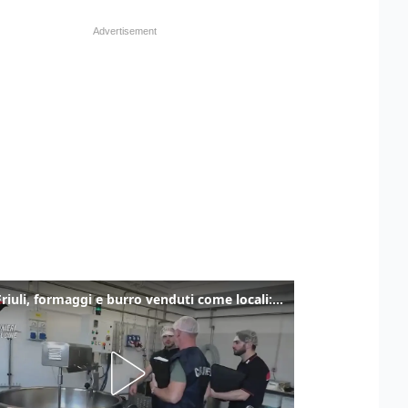
Alto Friuli, formaggi e burro venduti come locali: nei prodotti latte da fuori regione e dall’estero