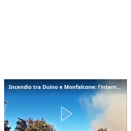
Incendio tra Duino e Monfalcone: l’intervento dei vigili del fuoco