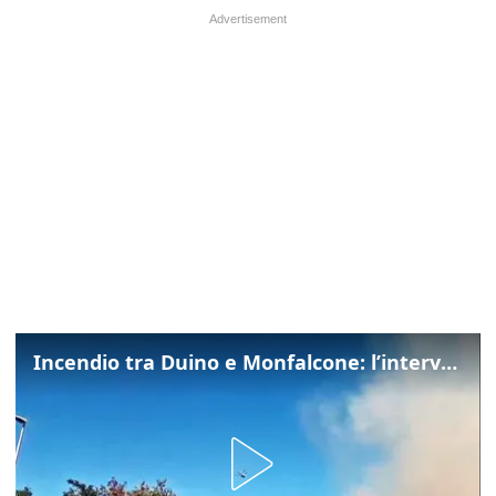
Incendio tra Duino e Monfalcone: l’intervento dei vigili del fuoco