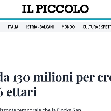
ITALIA
ISTRIA - BALCANI
MONDO
CULTURA E SPET
a 130 milioni per cre
 ettari
orizzonte temporale che la Docks San