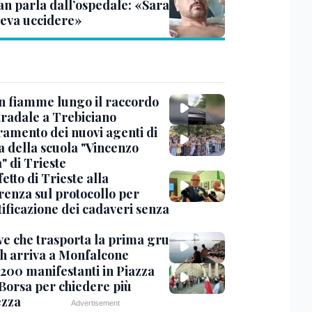
ian parla dall’ospedale: «Sara
leva uccidere»
in fiamme lungo il raccordo
tradale a Trebiciano
uramento dei nuovi agenti di
a della scuola "Vincenzo
" di Trieste
fetto di Trieste alla
renza sul protocollo per
tificazione dei cadaveri senza
ve che trasporta la prima gru
th arriva a Monfalcone
 200 manifestanti in Piazza
 Borsa per chiedere più
ezza