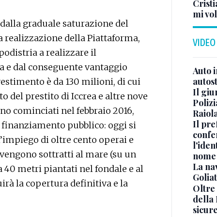
Crist
mi vo
e dalla graduale saturazione del
a realizzazione della Piattaforma,
VIDEO
podistria a realizzare il
ia e dal conseguente vantaggio
Auto 
autos
vestimento è da 130 milioni, di cui
Il gi
o del prestito di Iccrea e altre nove
Polizi
ono cominciati nel febbraio 2016,
Raiola
Il pre
l finanziamento pubblico: oggi si
confe
’impiego di oltre cento operai e
l'iden
vengono sottratti al mare (su un
nome
La na
a 40 metri piantati nel fondale e al
Golia
irà la copertura definitiva e la
Oltre
della
sicur