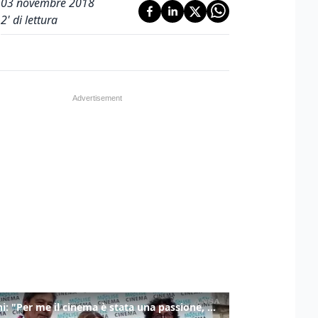
03 novembre 2018
2
' di lettura
Ronchi: "Per me il cinema è stata una passione, monografia dedicata è un bel regalo"