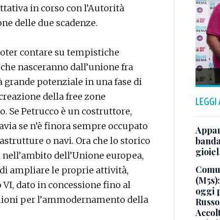
tativa in corso con l’Autorità
one delle due scadenze.
poter contare su tempistiche
e che nasceranno dall’unione fra
à grande potenziale in una fase di
 creazione della free zone
LEGGI
. Se Petrucco è un costruttore,
uttavia se n’è finora sempre occupato
Appar
astrutture o navi. Ora che lo storico
banda 
gioiel
tà nell’ambito dell’Unione europea,
Comun
di ampliare le proprie attività,
(M5s)
 VI, dato in concessione fino al
oggi 
lioni per l’ammodernamento della
Russo
Accol