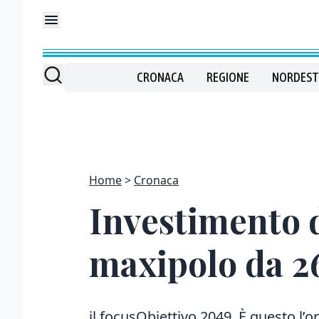
CRONACA
REGIONE
NORDEST
Home
Cronaca
Investimento d
maxipolo da 26
il focusObiettivo 2049. È questo l’