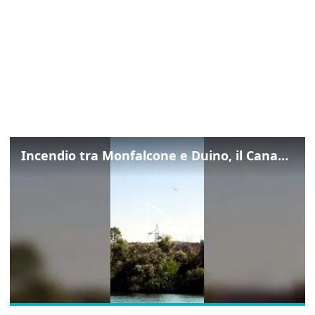
Incendio tra Monfalcone e Duino, il Canadair in azione per fermare le fiamme sul fronte dell’A4