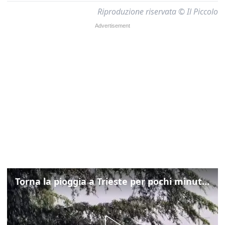
Riproduzione riservata © Il Piccolo
Torna la pioggia a Trieste per pochi minuti: ma il caldo non molla