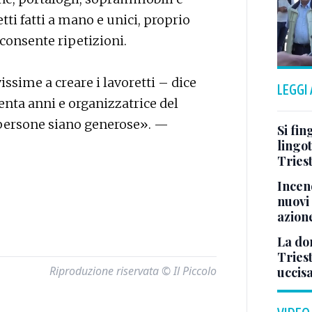
ti fatti a mano e unici, proprio
consente ripetizioni.
issime a creare i lavoretti – dice
LEGGI
enta anni e organizzatrice del
 persone siano generose». —
Si fin
lingot
Tries
Incend
nuovi 
azion
La don
Tries
Riproduzione riservata © Il Piccolo
uccis