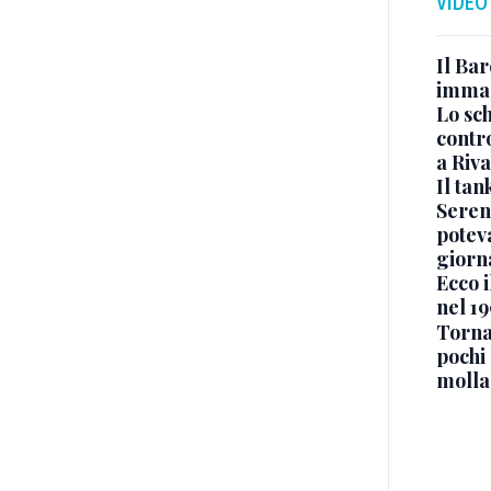
VIDEO
Il Bar
immag
Lo sc
contro
a Riva
Il ta
Seren
potev
giorn
Ecco i
nel 19
Torna
pochi 
molla