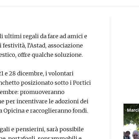
gli ultimi regali da fare ad amici e
festività, l’Astad, associazione
stico, offre qualche soluzione.
1 e 28 dicembre, i volontari
chetto posizionato sotto i Portici
Settembre: promuoveranno
ne per incentivare le adozioni dei
o a Opicina e raccoglieranno fondi.
egali e pensierini, sarà possibile
lane, portafogli, soprammobili e