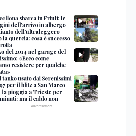
cellona sbarca in Friuli: le
ini dell'arrivo in albergo
hianto dell’ultraleggero
 la quercia: cosa è successo
rotta
nko del 2014 nel garage del
issimo: «Ecco come
amo resistere per qualche
ata»
l tanko usato dai Serenissimi
97 per il blitz a San Marco
 la pioggia a Trieste per
minuti: ma il caldo non