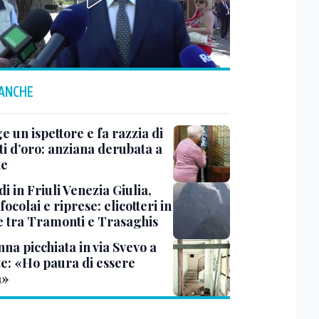
 ANCHE
ge un ispettore e fa razzia di
ti d’oro: anziana derubata a
te
i in Friuli Venezia Giulia,
focolai e riprese: elicotteri in
e tra Tramonti e Trasaghis
na picchiata in via Svevo a
te: «Ho paura di essere
a»