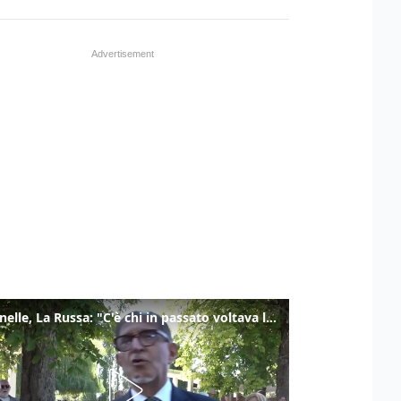
Marcinelle, La Russa: "C'è chi in passato voltava le spalle a Marcinelle"