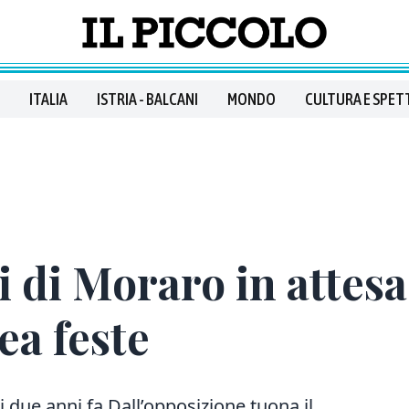
ITALIA
ISTRIA - BALCANI
MONDO
CULTURA E SPET
i di Moraro in attes
rea feste
 due anni fa Dall’opposizione tuona il