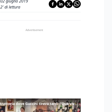
02 giugno 2019
2
' di lettura
Nella trattoria dove Guccini tirava tardi: “Qua viveva di notte”