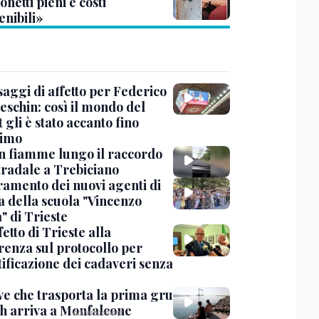
netti pieni e costi
enibili»
saggi di affetto per Federico
eschin: così il mondo del
 gli è stato accanto fino
timo
in fiamme lungo il raccordo
tradale a Trebiciano
uramento dei nuovi agenti di
a della scuola "Vincenzo
" di Trieste
fetto di Trieste alla
renza sul protocollo per
tificazione dei cadaveri senza
ve che trasporta la prima gru
th arriva a Monfalcone