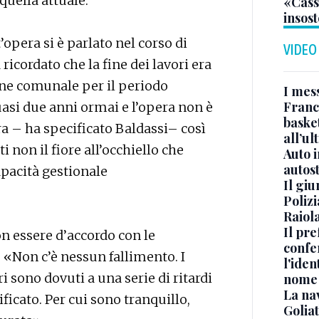
quella attuale.
«Casso
insost
opera si è parlato nel corso di
VIDEO
ricordato che la fine dei lavori era
ne comunale per il periodo
I mes
Franc
uasi due anni ormai e l’opera non è
basket
ra – ha specificato Baldassi– così
all’ul
i non il fiore all’occhiello che
Auto 
autos
apacità gestionale
Il gi
Polizi
Raiola
Il pre
n essere d’accordo con le
confe
 «Non c’è nessun fallimento. I
l'iden
 sono dovuti a una serie di ritardi
nome
La na
icato. Per cui sono tranquillo,
Golia