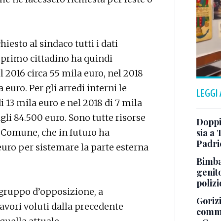
iesto al sindaco tutti i dati
l primo cittadino ha quindi
el 2016 circa 55 mila euro, nel 2018
 euro. Per gli arredi interni le
LEGGI
 13 mila euro e nel 2018 di 7 mila
 agli 84.500 euro. Sono tutte risorse
Doppi
 Comune, che in futuro ha
sia a
Padri
 euro per sistemare la parte esterna
Bimba 
genito
polizi
l gruppo d’opposizione, a
Gorizi
 lavori voluti dalla precedente
comme