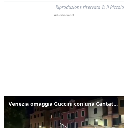
Riproduzione riservata © Il Piccolo
Venezia omaggia Guccini con una Cantata Anarchica in campo Santa Margherita