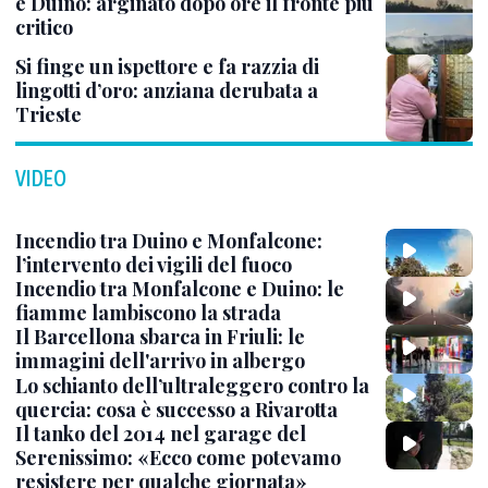
e Duino: arginato dopo ore il fronte più
critico
Si finge un ispettore e fa razzia di
lingotti d’oro: anziana derubata a
Trieste
VIDEO
Incendio tra Duino e Monfalcone:
l’intervento dei vigili del fuoco
Incendio tra Monfalcone e Duino: le
fiamme lambiscono la strada
Il Barcellona sbarca in Friuli: le
immagini dell'arrivo in albergo
Lo schianto dell’ultraleggero contro la
quercia: cosa è successo a Rivarotta
Il tanko del 2014 nel garage del
Serenissimo: «Ecco come potevamo
resistere per qualche giornata»