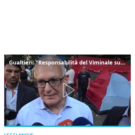
Gualtieri: "Responsabilità del Viminale su Spin Time? La posizione dei partiti è nota"